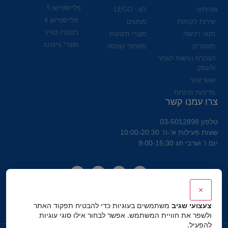
פלייסטיישן 5
אודותינו
לגו - LEGO
פלייסטיישן 4
שירות לקוחות
מותגים
נינטנדו סוויץ
תנאי רכישה
מוצרי תינוקות
מוצרי גיימינג
מאמרים
משחקי קופסה
הצהרת נגישות לאתר
ולעסק
שושי זוהר
מדיניות פרטיות
צרו עמנו קשר
טלפון 03-5012898
שעות פעילות א’-ה’ 10:00-20:30
יום ו' וערבי חג 9:00-15:30
×
צעצועי שגיב
משתמשים בעוגיות כדי להבטיח תפקוד האתר
ולשפר את חוויית המשתמש. אפשר לבחור אילו סוגי עוגיות
להפעיל.