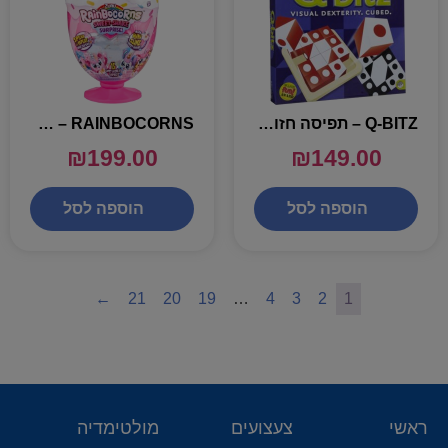
Q-BITZ – תפיסה חזותית בריבוע
RAINBOCORNS – בובת ריינבוקורן מילקשייק – 15 הפתעות
₪
199.00
₪
149.00
הוספה לסל
הוספה לסל
←
21
20
19
…
4
3
2
1
ראשי
צעצועים
מולטימדיה