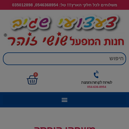
משלוחים לכל חלקי הארץ!!! טל: 0546368954, 035012898
חי
0
לשירות לקוחות והזמנות
054-636-8954