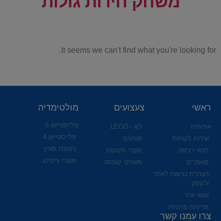
משחק חידות גולות
It seems we can't find what you're looking for.
ראשי
צעצועים
מולטימדיה
פלייסטיישן 5
אודותינו
לגו - LEGO
פלייסטיישן 4
שירות לקוחות
מותגים
נינטנדו סוויץ
תנאי רכישה
מוצרי תינוקות
מוצרי גיימינג
מאמרים
משחקי קופסה
הצהרת נגישות לאתר
ולעסק
שושי זוהר
מדיניות פרטיות
צרו עמנו קשר