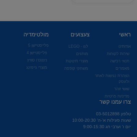
ראשי
צעצועים
מולטימדיה
פלייסטיישן 5
אודותינו
לגו - LEGO
פלייסטיישן 4
שירות לקוחות
מותגים
נינטנדו סוויץ
תנאי רכישה
מוצרי תינוקות
מוצרי גיימינג
מאמרים
משחקי קופסה
הצהרת נגישות לאתר
ולעסק
שושי זוהר
מדיניות פרטיות
צרו עמנו קשר
טלפון 03-5012898
שעות פעילות א’-ה’ 10:00-20:30
יום ו' וערבי חג 9:00-15:30