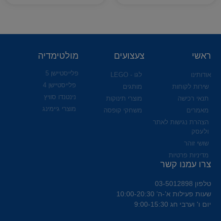
ראשי
צעצועים
מולטימדיה
פלייסטיישן 5
אודותינו
לגו - LEGO
פלייסטיישן 4
שירות לקוחות
מותגים
נינטנדו סוויץ
תנאי רכישה
מוצרי תינוקות
מוצרי גיימינג
מאמרים
משחקי קופסה
הצהרת נגישות לאתר
ולעסק
שושי זוהר
מדיניות פרטיות
צרו עמנו קשר
טלפון 03-5012898
שעות פעילות א’-ה’ 10:00-20:30
יום ו' וערבי חג 9:00-15:30