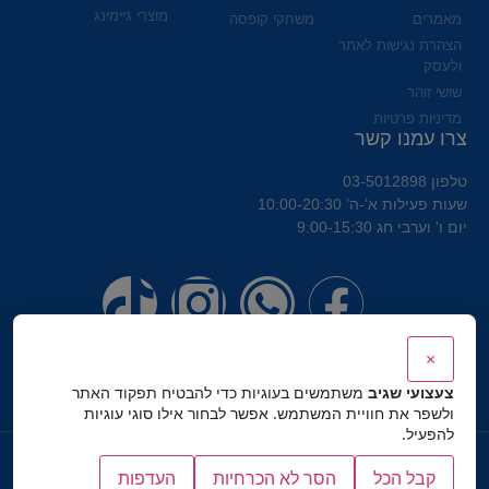
מוצרי גיימינג
מאמרים
משחקי קופסה
הצהרת נגישות לאתר
ולעסק
שושי זוהר
מדיניות פרטיות
צרו עמנו קשר
טלפון 03-5012898
שעות פעילות א’-ה’ 10:00-20:30
יום ו' וערבי חג 9:00-15:30
×
צעצועי שגיב
משתמשים בעוגיות כדי להבטיח תפקוד האתר
ולשפר את חוויית המשתמש. אפשר לבחור אילו סוגי עוגיות
להפעיל.
כל הזכויות שמורות לצעצועי שגיב
קבל הכל
הסר לא הכרחיות
העדפות