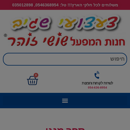
משלוחים לכל חלקי הארץ!!! טל: 0546368954, 035012898
חי
0
לשירות לקוחות והזמנות
054-636-8954