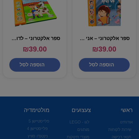
ספר אלקטרוני – אני מנגן
ספר אלקטרוני – לדוד משה היתה חוה
₪
39.00
₪
39.00
הוספה לסל
הוספה לסל
ראשי
צעצועים
מולטימדיה
פלייסטיישן 5
אודותינו
לגו - LEGO
פלייסטיישן 4
שירות לקוחות
מותגים
נינטנדו סוויץ
תנאי רכישה
מוצרי תינוקות