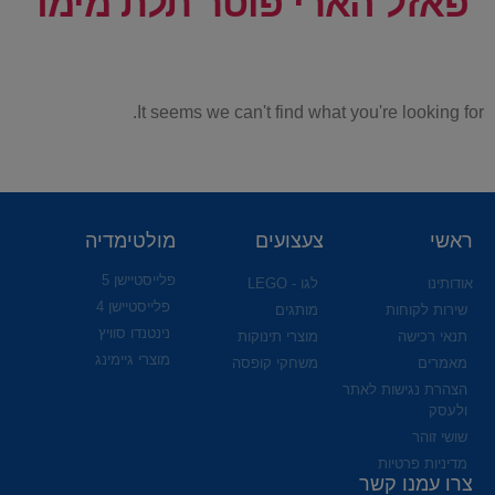
פאזל הארי פוטר תלת מימד
It seems we can't find what you're looking for.
ראשי
צעצועים
מולטימדיה
פלייסטיישן 5
אודותינו
לגו - LEGO
פלייסטיישן 4
שירות לקוחות
מותגים
נינטנדו סוויץ
תנאי רכישה
מוצרי תינוקות
מוצרי גיימינג
מאמרים
משחקי קופסה
הצהרת נגישות לאתר
ולעסק
שושי זוהר
מדיניות פרטיות
צרו עמנו קשר