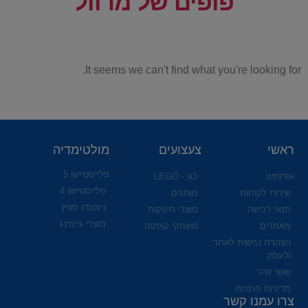
פופים של מרוול
It seems we can't find what you're looking for.
ראשי
צעצועים
מולטימדיה
פלייסטיישן 5
אודותינו
לגו - LEGO
פלייסטיישן 4
שירות לקוחות
מותגים
נינטנדו סוויץ
תנאי רכישה
מוצרי תינוקות
מוצרי גיימינג
מאמרים
משחקי קופסה
הצהרת נגישות לאתר
ולעסק
שושי זוהר
מדיניות פרטיות
צרו עמנו קשר