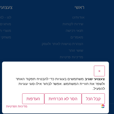
ראשי
צעצועי
אודותינו
לגו - LEGO
שירות לקוחות
מותגים
תנאי רכישה
מוצרי ת
מאמרים
משחקי 
הצהרת נגישות לאתר ולעסק
שושי זוהר
מדיניות פרטיות
×
צעצועי שגיב
משתמשים בעוגיות כדי להבטיח תפקוד האתר
ולשפר את חוויית המשתמש. אפשר לבחור אילו סוגי עוגיות
להפעיל.
קבל הכל
הסר לא הכרחיות
העדפות
מדיניות הפרטיות
כל הזכויות שמורות לצעצועי שגיב