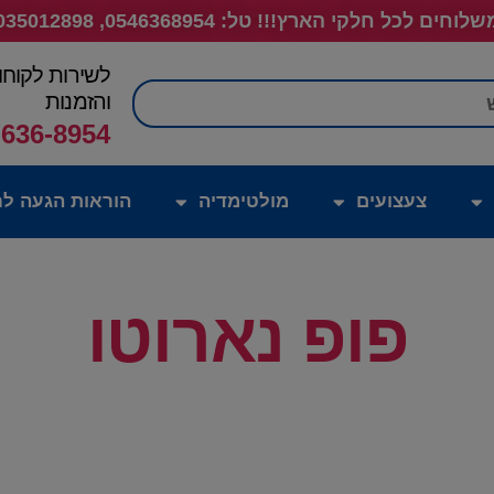
לוחים לכל חלקי הארץ!!! טל: 0546368954, 035012898
לשירות לקוחו
חיפוש
והזמנות
-636-8954
צעצועים
מולטימדיה
הוראות הגעה לח
פופ נארוטו