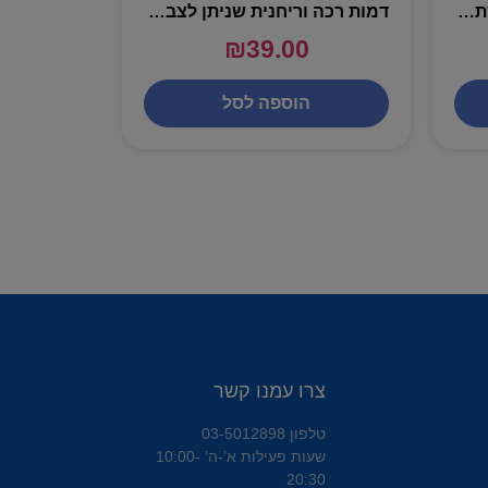
אוניברסיטה עם פסנתר וקשת פעילות – שירן
דמות רכה וריחנית שניתן לצבוע ולשטוף – מגוון – PUFFY MALLOWS
₪
39.00
הוספה לסל
צרו עמנו קשר
טלפון 03-5012898
שעות פעילות א’-ה’ 10:00-
20:30