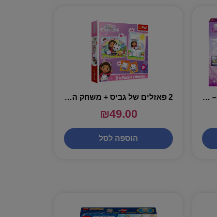
2 פאזלים 24 חלקים נסיכות – 088652
2 פאזלים של גביס + משחק הזיכרון : 30, 48 חלקים TREFL – 93382
₪
49.00
הוספה לסל