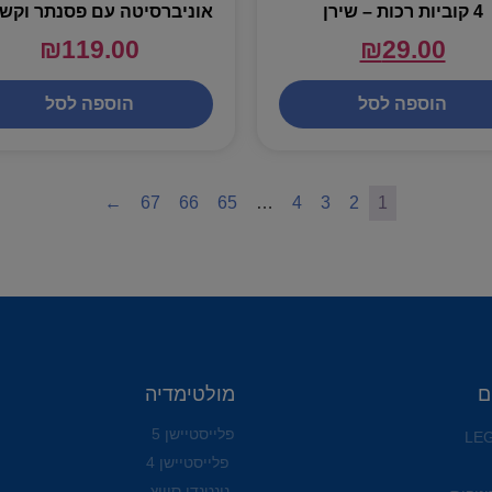
4 קוביות רכות – שירן
₪
119.00
₪
29.00
הוספה לסל
הוספה לסל
←
67
66
65
…
4
3
2
1
ם
מולטימדיה
פלייסטיישן 5
פלייסטיישן 4
נינטנדו סוויץ