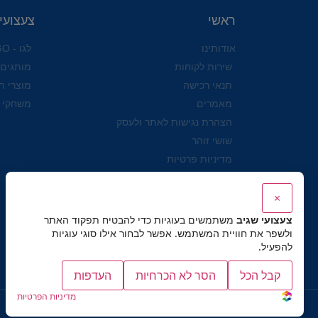
ראשי
צעצועי
אודותינו
לגו - LEGO
שירות לקוחות
מותגים
תנאי רכישה
מוצרי ת
מאמרים
משחקי 
הצהרת נגישות לאתר ולעסק
שושי זוהר
מדיניות פרטיות
×
צעצועי שגיב
משתמשים בעוגיות כדי להבטיח תפקוד האתר
ולשפר את חוויית המשתמש. אפשר לבחור אילו סוגי עוגיות
להפעיל.
קבל הכל
הסר לא הכרחיות
העדפות
מדיניות הפרטיות
כל הזכויות שמורות לצעצועי שגיב