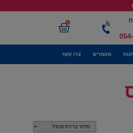
ת
0
054
נות
מאמרים
צרו קשר