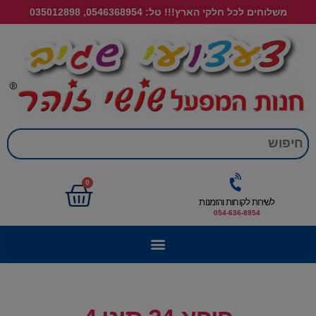
משלוחים לכל חלקי הארץ!!! טל: 0546368954, 035012898
חי
0
לשירות לקוחות והזמנות
054-636-8954