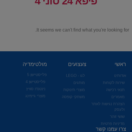
פיפא 24 סוני 4
It seems we can't find what you're looking for.
ראשי
צעצועים
מולטימדיה
פלייסטיישן 5
אודותינו
לגו - LEGO
פלייסטיישן 4
שירות לקוחות
מותגים
נינטנדו סוויץ
תנאי רכישה
מוצרי תינוקות
מוצרי גיימינג
מאמרים
משחקי קופסה
הצהרת נגישות לאתר
ולעסק
שושי זוהר
מדיניות פרטיות
צרו עמנו קשר