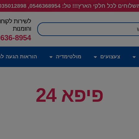
לוחים לכל חלקי הארץ!!! טל: 0546368954, 035012898
לשירות לקוחו
חיפוש
והזמנות
-636-8954
צעצועים
מולטימדיה
הוראות הגעה לח
פיפא 24