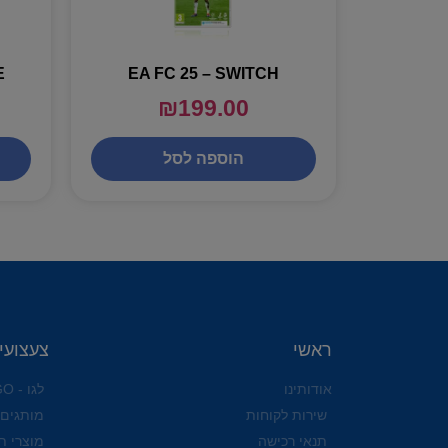
E
EA FC 25 – SWITCH
₪
199.00
הוספה לסל
ראשי
צעצועי
אודותינו
לגו - LEGO
שירות לקוחות
מותגים
תנאי רכישה
מוצרי ת