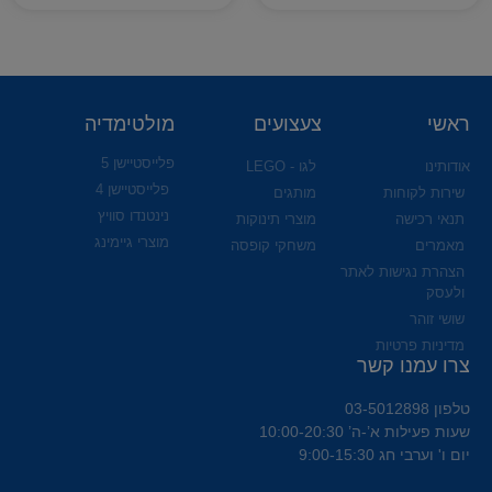
ראשי
צעצועים
מולטימדיה
פלייסטיישן 5
אודותינו
לגו - LEGO
פלייסטיישן 4
שירות לקוחות
מותגים
נינטנדו סוויץ
תנאי רכישה
מוצרי תינוקות
מוצרי גיימינג
מאמרים
משחקי קופסה
הצהרת נגישות לאתר
ולעסק
שושי זוהר
מדיניות פרטיות
צרו עמנו קשר
טלפון 03-5012898
שעות פעילות א’-ה’ 10:00-20:30
יום ו' וערבי חג 9:00-15:30