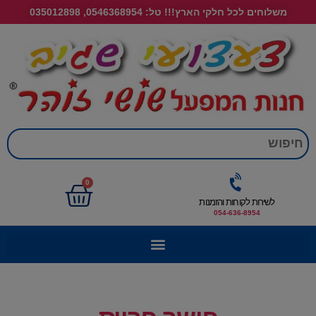
משלוחים לכל חלקי הארץ!!! טל: 0546368954, 035012898
חי
0
לשירות לקוחות והזמנות
054-636-8954