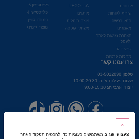
פלייסטיישן 5
אודותינו
לגו - LEGO
פלייסטיישן 4
שירות לקוחות
מותגים
נינטנדו סוויץ
תנאי רכישה
מוצרי תינוקות
מוצרי גיימינג
מאמרים
משחקי קופסה
הצהרת נגישות לאתר
ולעסק
שושי זוהר
מדיניות פרטיות
צרו עמנו קשר
טלפון 03-5012898
שעות פעילות א’-ה’ 10:00-20:30
יום ו' וערבי חג 9:00-15:30
×
צעצועי שגיב
משתמשים בעוגיות כדי להבטיח תפקוד האתר