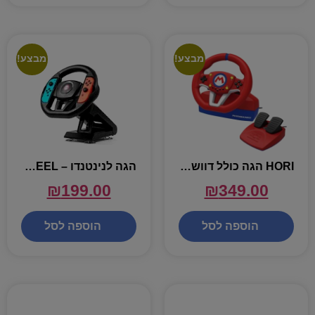
מבצע!
מבצע!
HORI הגה כולל דוושות Kartracing Wheel Pro Mario for – SWITCH
הגה לנינטנדו – SWITCH TABLE TOP STEERING WHEEL
₪
199.00
₪
349.00
הוספה לסל
הוספה לסל