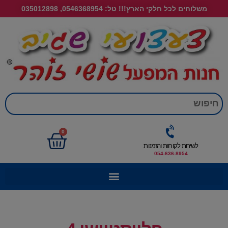
משלוחים לכל חלקי הארץ!!! טל: 0546368954, 035012898
חי
0
לשירות לקוחות והזמנות
054-636-8954