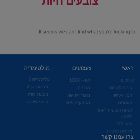
צובעים חיות
It seems we can't find what you're looking for.
ראשי
צעצועים
מולטימדיה
פלייסטיישן 5
אודותינו
לגו - LEGO
פלייסטיישן 4
שירות לקוחות
מותגים
נינטנדו סוויץ
תנאי רכישה
מוצרי תינוקות
מוצרי גיימינג
מאמרים
משחקי קופסה
הצהרת נגישות לאתר
ולעסק
שושי זוהר
מדיניות פרטיות
צרו עמנו קשר