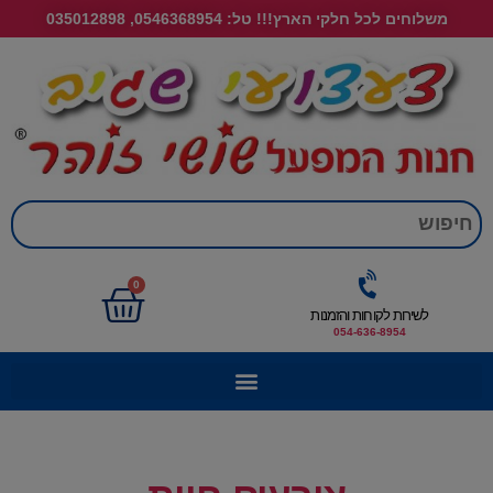
משלוחים לכל חלקי הארץ!!! טל: 0546368954, 035012898
חי
0
לשירות לקוחות והזמנות
054-636-8954