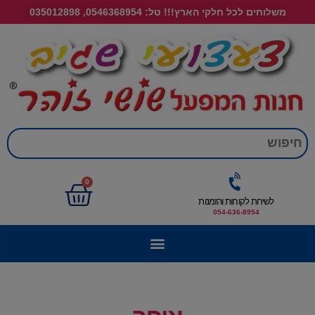
משלוחים לכל חלקי הארץ!!! טל: 0546368954, 035012898
חי
0
לשירות לקוחות והזמנות
054-636-8954