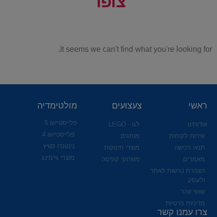
צופר
It seems we can't find what you're looking for.
ראשי
צעצועים
מולטימדיה
פלייסטיישן 5
אודותינו
לגו - LEGO
פלייסטיישן 4
שירות לקוחות
מותגים
נינטנדו סוויץ
תנאי רכישה
מוצרי תינוקות
מוצרי גיימינג
מאמרים
משחקי קופסה
הצהרת נגישות לאתר
ולעסק
שושי זוהר
מדיניות פרטיות
צרו עמנו קשר