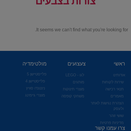
צורות בצבעים
It seems we can't find what you're looking for.
ראשי
צעצועים
מולטימדיה
פלייסטיישן 5
אודותינו
לגו - LEGO
פלייסטיישן 4
שירות לקוחות
מותגים
נינטנדו סוויץ
תנאי רכישה
מוצרי תינוקות
מוצרי גיימינג
מאמרים
משחקי קופסה
הצהרת נגישות לאתר
ולעסק
שושי זוהר
מדיניות פרטיות
צרו עמנו קשר