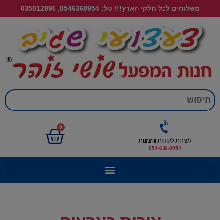
משלוחים לכל חלקי הארץ!!! טל: 0546368954, 035012898
חי
0
לשירות לקוחות והזמנות
054-636-8954