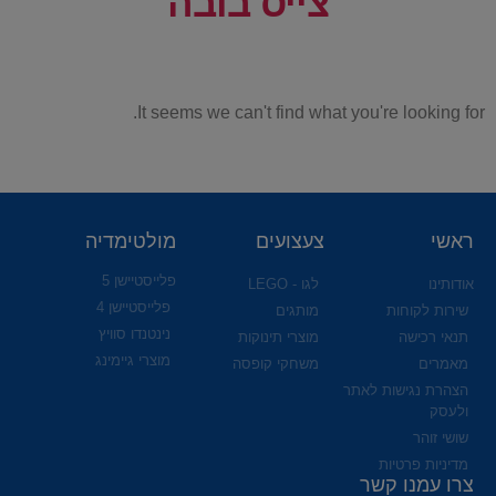
צייס בובה
It seems we can't find what you're looking for.
ראשי
צעצועים
מולטימדיה
פלייסטיישן 5
אודותינו
לגו - LEGO
פלייסטיישן 4
שירות לקוחות
מותגים
נינטנדו סוויץ
תנאי רכישה
מוצרי תינוקות
מוצרי גיימינג
מאמרים
משחקי קופסה
הצהרת נגישות לאתר
ולעסק
שושי זוהר
מדיניות פרטיות
צרו עמנו קשר