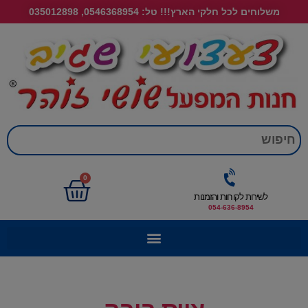
משלוחים לכל חלקי הארץ!!! טל: 0546368954, 035012898
חי
0
לשירות לקוחות והזמנות
054-636-8954