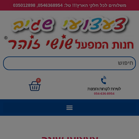
משלוחים לכל חלקי הארץ!!! טל: 0546368954, 035012898
חי
0
לשירות לקוחות והזמנות
054-636-8954