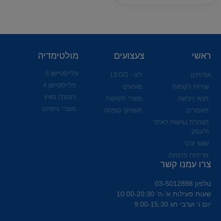
ראשי
צעצועים
מולטימדיה
פלייסטיישן 5
אודותינו
לגו - LEGO
פלייסטיישן 4
שירות לקוחות
מותגים
נינטנדו סוויץ
תנאי רכישה
מוצרי תינוקות
מוצרי גיימינג
מאמרים
משחקי קופסה
הצהרת נגישות לאתר
ולעסק
שושי זוהר
מדיניות פרטיות
צרו עמנו קשר
טלפון 03-5012898
שעות פעילות א’-ה’ 10:00-20:30
יום ו' וערבי חג 9:00-15:30