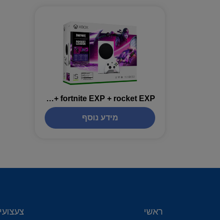
Xbox series s + fortnite EXP + rocket EXP אחריות יבואן רשמי
מידע נוסף
ראשי
צעצועי