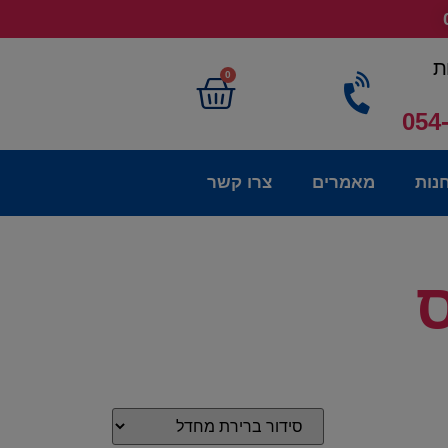
ת
0
054
נות
מאמרים
צרו קשר
ס