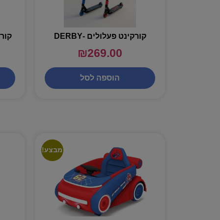
קורקינט פעלולים -DERBY
קורקי
₪
269.00
הוספה לסל
מבצע!