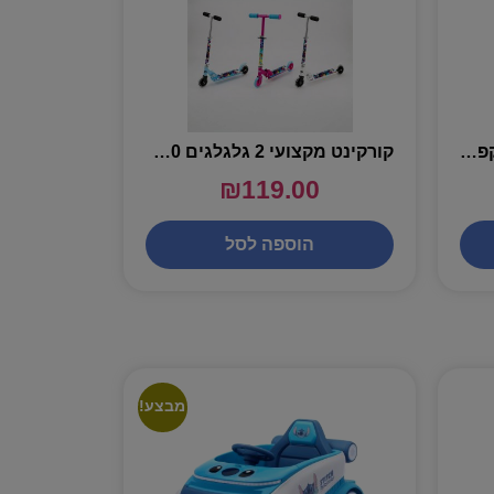
קורקינט גלגל 200 מ"מ מתקפל – RUSH
קורקינט מקצועי 2 גלגלגים 120 מ"מ -DERBY
₪
119.00
הוספה לסל
מבצע!