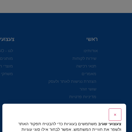
ראשי
צעצועי
אודותינו
לגו - LEGO
שירות לקוחות
מותגים
תנאי רכישה
מוצרי ת
מאמרים
משחקי 
הצהרת נגישות לאתר ולעסק
שושי זוהר
מדיניות פרטיות
×
צעצועי שגיב
משתמשים בעוגיות כדי להבטיח תפקוד האתר
ולשפר את חוויית המשתמש. אפשר לבחור אילו סוגי עוגיות