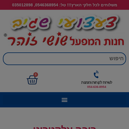
משלוחים לכל חלקי הארץ!!! טל: 0546368954, 035012898
חי
0
לשירות לקוחות והזמנות
054-636-8954