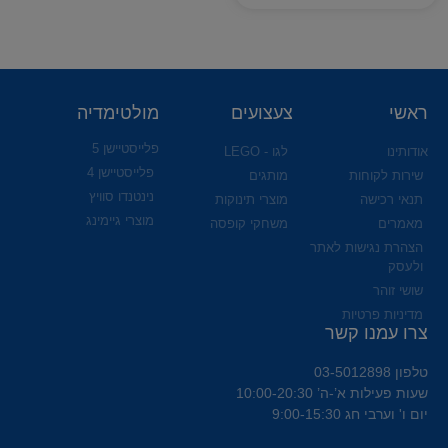
ראשי
צעצועים
מולטימדיה
פלייסטיישן 5
אודותינו
לגו - LEGO
פלייסטיישן 4
שירות לקוחות
מותגים
נינטנדו סוויץ
תנאי רכישה
מוצרי תינוקות
מוצרי גיימינג
מאמרים
משחקי קופסה
הצהרת נגישות לאתר
ולעסק
שושי זוהר
מדיניות פרטיות
צרו עמנו קשר
טלפון 03-5012898
שעות פעילות א’-ה’ 10:00-20:30
יום ו' וערבי חג 9:00-15:30