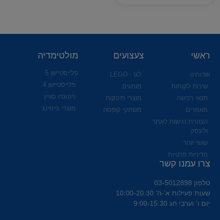
ראשי
צעצועים
מולטימדיה
פלייסטיישן 5
אודותינו
לגו - LEGO
פלייסטיישן 4
שירות לקוחות
מותגים
נינטנדו סוויץ
תנאי רכישה
מוצרי תינוקות
מוצרי גיימינג
מאמרים
משחקי קופסה
הצהרת נגישות לאתר
ולעסק
שושי זוהר
מדיניות פרטיות
צרו עמנו קשר
טלפון 03-5012898
שעות פעילות א’-ה’ 10:00-20:30
יום ו' וערבי חג 9:00-15:30