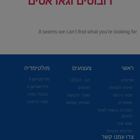
רובוטים וגאדאטים
It seems we can't find what you're looking for.
ראשי
צעצועים
מולטימדיה
פלייסטיישן 5
אודותינו
לגו - LEGO
פלייסטיישן 4
שירות לקוחות
מותגים
נינטנדו סוויץ
תנאי רכישה
מוצרי תינוקות
מוצרי גיימינג
מאמרים
משחקי קופסה
הצהרת נגישות לאתר
ולעסק
שושי זוהר
מדיניות פרטיות
צרו עמנו קשר