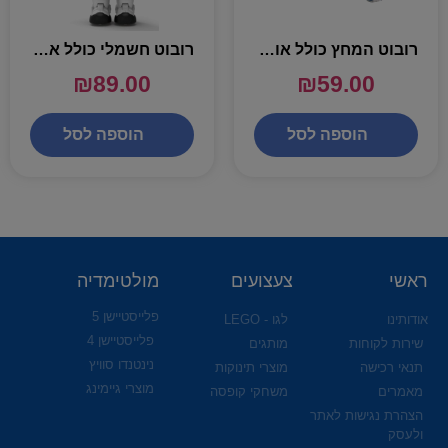
רובוט המחץ כולל אורות וצלילים – IPOP
רובוט חשמלי כולל אורות וצלילים – IPOP
₪
89.00
₪
59.00
הוספה לסל
הוספה לסל
ראשי
צעצועים
מולטימדיה
פלייסטיישן 5
אודותינו
לגו - LEGO
פלייסטיישן 4
שירות לקוחות
מותגים
נינטנדו סוויץ
תנאי רכישה
מוצרי תינוקות
מוצרי גיימינג
מאמרים
משחקי קופסה
הצהרת נגישות לאתר
ולעסק