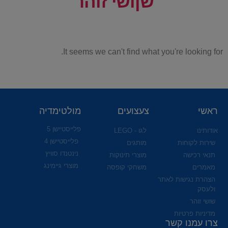
שןושי זוהר
It seems we can't find what you're looking for.
ראשי
צעצועים
מולטימדיה
פלייסטיישן 5
אודותינו
לגו - LEGO
פלייסטיישן 4
שירות לקוחות
מותגים
נינטנדו סוויץ
תנאי רכישה
מוצרי תינוקות
מוצרי גיימינג
מאמרים
משחקי קופסה
הצהרת נגישות לאתר
ולעסק
שושי זוהר
מדיניות פרטיות
צרו עמנו קשר