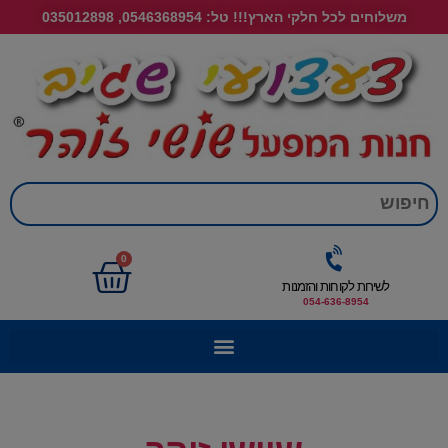
משלוחים לכל חלקי הארץ!!! טל: 0546368954, 035012898
חי
0
לשירות לקוחות והזמנות
054-636-8954