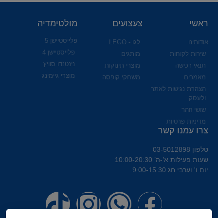
ראשי
צעצועים
מולטימדיה
פלייסטיישן 5
אודותינו
לגו - LEGO
פלייסטיישן 4
שירות לקוחות
מותגים
נינטנדו סוויץ
תנאי רכישה
מוצרי תינוקות
מוצרי גיימינג
מאמרים
משחקי קופסה
הצהרת נגישות לאתר
ולעסק
שושי זוהר
מדיניות פרטיות
צרו עמנו קשר
טלפון 03-5012898
שעות פעילות א’-ה’ 10:00-20:30
יום ו' וערבי חג 9:00-15:30