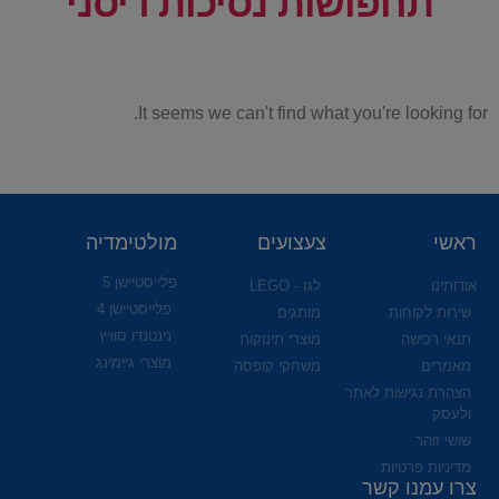
תחפושות נסיכות דיסני
It seems we can't find what you're looking for.
ראשי
צעצועים
מולטימדיה
פלייסטיישן 5
אודותינו
לגו - LEGO
פלייסטיישן 4
שירות לקוחות
מותגים
נינטנדו סוויץ
תנאי רכישה
מוצרי תינוקות
מוצרי גיימינג
מאמרים
משחקי קופסה
הצהרת נגישות לאתר
ולעסק
שושי זוהר
מדיניות פרטיות
צרו עמנו קשר