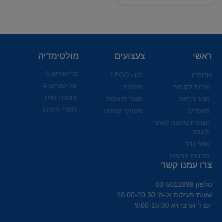
ראשי
צעצועים
מולטימדיה
פלייסטיישן 5
אודותינו
לגו - LEGO
פלייסטיישן 4
שירות לקוחות
מותגים
נינטנדו סוויץ
תנאי רכישה
מוצרי תינוקות
מוצרי גיימינג
מאמרים
משחקי קופסה
הצהרת נגישות לאתר
ולעסק
שושי זוהר
מדיניות פרטיות
צרו עמנו קשר
טלפון 03-5012898
שעות פעילות א’-ה’ 10:00-20:30
יום ו' וערבי חג 9:00-15:30