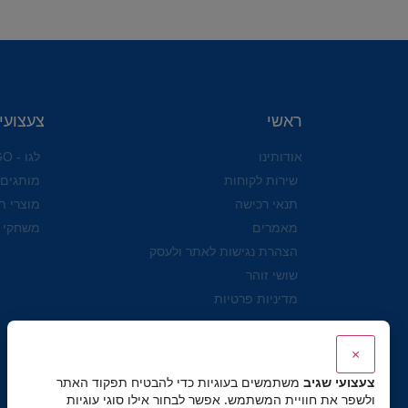
ראשי
צעצועי
אודותינו
לגו - LEGO
שירות לקוחות
מותגים
תנאי רכישה
מוצרי ת
מאמרים
משחקי 
הצהרת נגישות לאתר ולעסק
שושי זוהר
מדיניות פרטיות
×
צעצועי שגיב
משתמשים בעוגיות כדי להבטיח תפקוד האתר
ולשפר את חוויית המשתמש. אפשר לבחור אילו סוגי עוגיות