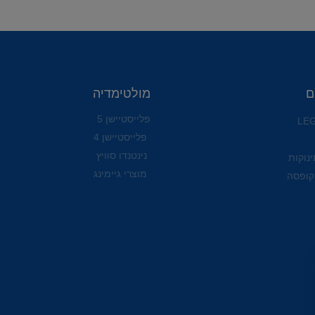
ם
מולטימדיה
פלייסטיישן 5
פלייסטיישן 4
נינטנדו סוויץ
ינוקות
מוצרי גיימינג
קופסה