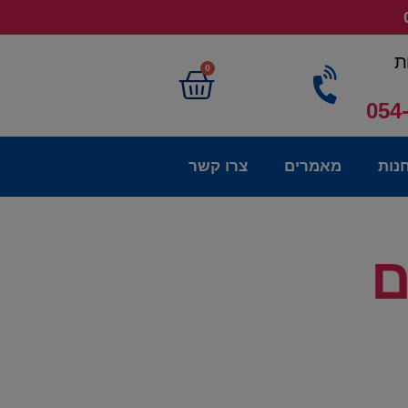
ת
0
054
נות
מאמרים
צרו קשר
ם