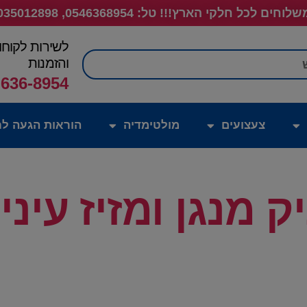
לוחים לכל חלקי הארץ!!! טל: 0546368954, 035012898
לשירות לקוחו
חיפוש
והזמנות
-636-8954
צעצועים
מולטימדיה
הוראות הגעה לח
ק מנגן ומזיז עיני