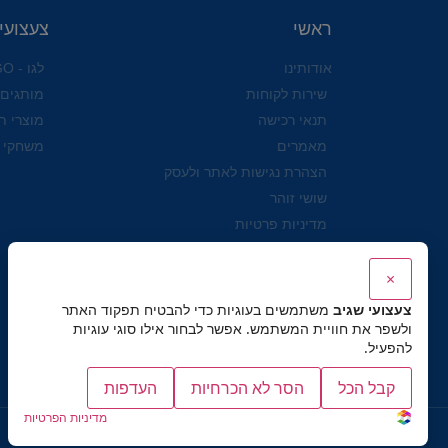
ראשי
צעצועי
אודותינו
לגו - LEGO
שירות לקוחות
מותגים
תנאי רכישה
מוצרי ת
מאמרים
משחקי 
הצהרת נגישות לאתר ולעסק
שושי זוהר
מדיניות פרטיות
×
צעצועי שגיב
משתמשים בעוגיות כדי להבטיח תפקוד האתר
ולשפר את חוויית המשתמש. אפשר לבחור אילו סוגי עוגיות
להפעיל.
קבל הכל
הסר לא הכרחיות
העדפות
מדיניות הפרטיות
כל הזכויות שמורות לצעצועי שגיב