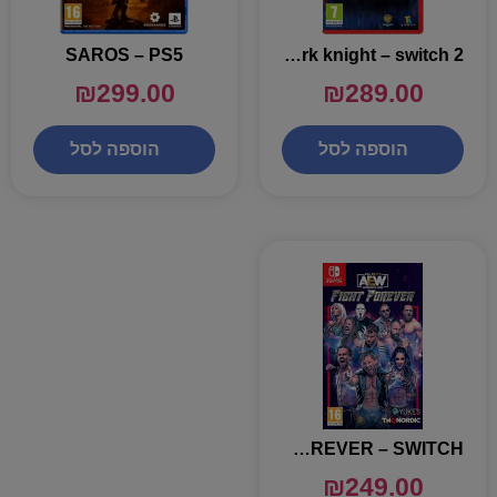
SAROS – PS5
lego batman legacy of the dark knight – switch 2
₪
299.00
₪
289.00
הוספה לסל
הוספה לסל
AEW FIGHT FOREVER – SWITCH
₪
249.00