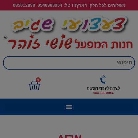
משלוחים לכל חלקי הארץ!!! טל: 0546368954, 035012898
חי
0
לשירות לקוחות והזמנות
054-636-8954