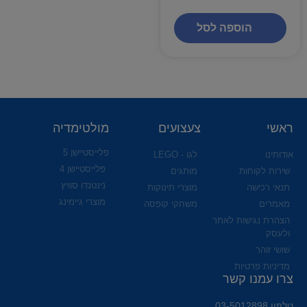
הוספה לסל
ראשי
צעצועים
מולטימדיה
פלייסטיישן 5
אודותינו
לגו - LEGO
פלייסטיישן 4
שירות לקוחות
מותגים
נינטנדו סוויץ
תנאי רכישה
מוצרי תינוקות
מוצרי גיימינג
מאמרים
משחקי קופסה
הצהרת נגישות לאתר
ולעסק
שושי זוהר
מדיניות פרטיות
צרו עמנו קשר
טלפון 03-5012898