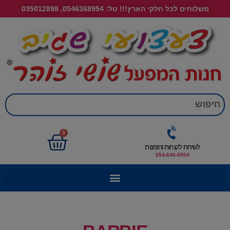
משלוחים לכל חלקי הארץ!!! טל: 0546368954, 035012898
חי
0
לשירות לקוחות והזמנות
054-636-8954