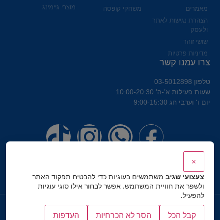
מוצרי גיימינג
מאמרים
משחקי קופסה
הצהרת נגישות לאתר
ולעסק
שושי זוהר
מדיניות פרטיות
צרו עמנו קשר
טלפון 03-5012898
שעות פעילות א’-ה’ 10:00-20:30
יום ו' וערבי חג 9:00-15:30
×
צעצועי שגיב
משתמשים בעוגיות כדי להבטיח תפקוד האתר
ולשפר את חוויית המשתמש. אפשר לבחור אילו סוגי עוגיות
להפעיל.
כל הזכויות שמורות לצעצועי שגיב
קבל הכל
הסר לא הכרחיות
העדפות