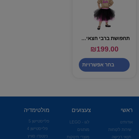
תחפושת ברבי חצאית טוטו ורוד זהב – שושי זוהר
₪
199.00
בחר אפשרויות
ראשי
צעצועים
מולטימדיה
פלייסטיישן 5
אודותינו
לגו - LEGO
פלייסטיישן 4
שירות לקוחות
מותגים
נינטנדו סוויץ
תנאי רכישה
מוצרי תינוקות