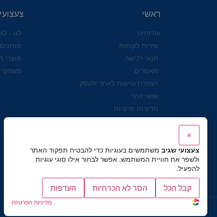
ראשי
צעצועי
אודותינו
לגו - LEGO
שירות לקוחות
מותגים
תנאי רכישה
מוצרי ת
מאמרים
משחקי 
הצהרת נגישות לאתר ולעסק
שושי זוהר
מדיניות פרטיות
×
צעצועי שגיב
משתמשים בעוגיות כדי להבטיח תפקוד האתר
ולשפר את חוויית המשתמש. אפשר לבחור אילו סוגי עוגיות
להפעיל.
קבל הכל
הסר לא הכרחיות
העדפות
מדיניות הפרטיות
כל הזכויות שמורות לצעצועי שגיב