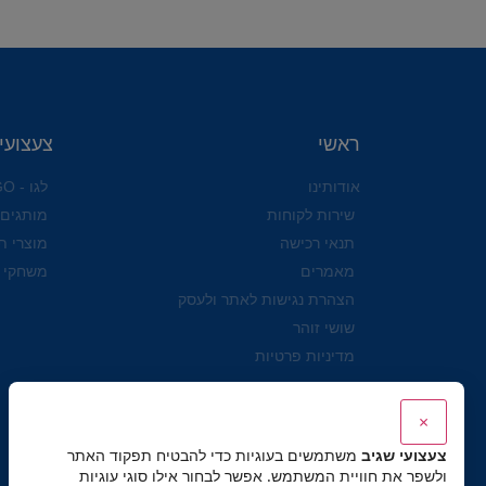
ראשי
צעצועי
אודותינו
לגו - LEGO
שירות לקוחות
מותגים
תנאי רכישה
מוצרי ת
מאמרים
משחקי 
הצהרת נגישות לאתר ולעסק
שושי זוהר
מדיניות פרטיות
×
צעצועי שגיב
משתמשים בעוגיות כדי להבטיח תפקוד האתר
ולשפר את חוויית המשתמש. אפשר לבחור אילו סוגי עוגיות