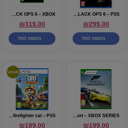
CALL OF DUTY BLACK OPS 6 – XBOX
CALL OF DUTY BLACK OPS 6 – PS5
₪
319.00
₪
299.00
הוספה לסל
הוספה לסל
מבצע!
leo: the firefighter cat – PS5
Forza Motorsport – XBOX SERIES
₪
189.00
₪
199.00