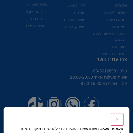
פלייסטיישן 5
אודותינו
לגו - LEGO
פלייסטיישן 4
שירות לקוחות
מותגים
נינטנדו סוויץ
תנאי רכישה
מוצרי תינוקות
מוצרי גיימינג
מאמרים
משחקי קופסה
הצהרת נגישות לאתר
ולעסק
שושי זוהר
מדיניות פרטיות
צרו עמנו קשר
טלפון 03-5012898
שעות פעילות א’-ה’ 10:00-20:30
יום ו' וערבי חג 9:00-15:30
×
צעצועי שגיב
משתמשים בעוגיות כדי להבטיח תפקוד האתר