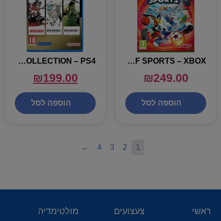
METAL GEAR SOLID COLLECTION – PS4
LOONEY TUNES WACKY WORLD OF SPORTS – XBOX
₪
199.00
₪
249.00
הוספה לסל
הוספה לסל
←
4
3
2
1
ראשי
צעצועים
מולטימדיה