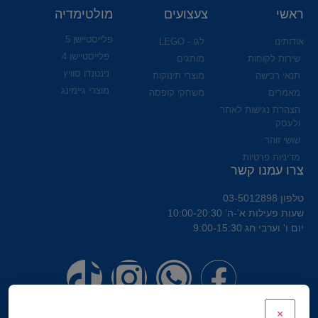
ראשי
צעצועים
מולטימדיה
פלייסטיישן 5
אודותינו
לגו - LEGO
פלייסטיישן 4
שירות לקוחות
מותגים
נינטנדו סוויץ
תנאי רכישה
מוצרי תינוקות
מוצרי גיימינג
מאמרים
משחקי קופסה
הצהרת נגישות לאתר
ולעסק
שושי זוהר
מדיניות פרטיות
צרו עמנו קשר
טלפון 03-5012898
שעות פעילות א’-ה’ 10:00-20:30
יום ו' וערבי חג 9:00-15:30
×