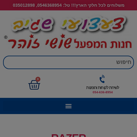
משלוחים לכל חלקי הארץ!!! טל: 0546368954, 035012898
חי
0
לשירות לקוחות והזמנות
054-636-8954