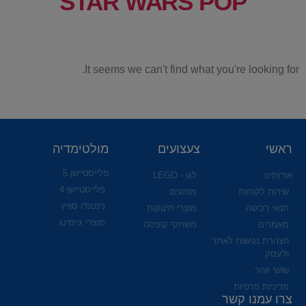
STAR WARS POP
It seems we can't find what you're looking for.
ראשי
צעצועים
מולטימדיה
פלייסטיישן 5
אודותינו
לגו - LEGO
פלייסטיישן 4
שירות לקוחות
מותגים
נינטנדו סוויץ
תנאי רכישה
מוצרי תינוקות
מוצרי גיימינג
מאמרים
משחקי קופסה
הצהרת נגישות לאתר
ולעסק
שושי זוהר
מדיניות פרטיות
צרו עמנו קשר