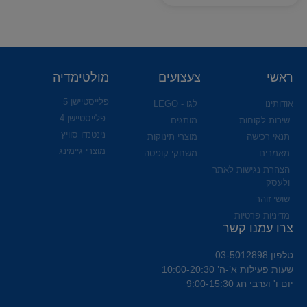
ראשי
צעצועים
מולטימדיה
פלייסטיישן 5
אודותינו
לגו - LEGO
פלייסטיישן 4
שירות לקוחות
מותגים
נינטנדו סוויץ
תנאי רכישה
מוצרי תינוקות
מוצרי גיימינג
מאמרים
משחקי קופסה
הצהרת נגישות לאתר
ולעסק
שושי זוהר
מדיניות פרטיות
צרו עמנו קשר
טלפון 03-5012898
שעות פעילות א’-ה’ 10:00-20:30
יום ו' וערבי חג 9:00-15:30