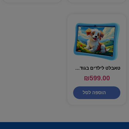
טאבלט לילדים בגודל "Oukitel Kids OT6 4GB + 64GB 10.1 – צבע ירוק עם כיסוי מגן כחול
₪
599.00
הוספה לסל