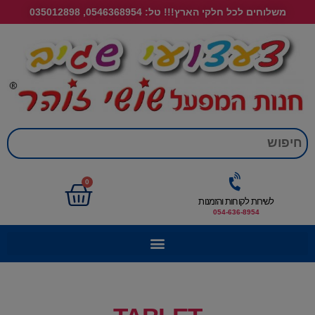
משלוחים לכל חלקי הארץ!!! טל: 0546368954, 035012898
חי
0
לשירות לקוחות והזמנות
054-636-8954