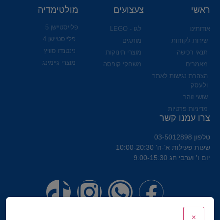
ראשי
צעצועים
מולטימדיה
פלייסטיישן 5
אודותינו
לגו - LEGO
פלייסטיישן 4
שירות לקוחות
מותגים
נינטנדו סוויץ
תנאי רכישה
מוצרי תינוקות
מוצרי גיימינג
מאמרים
משחקי קופסה
הצהרת נגישות לאתר
ולעסק
שושי זוהר
מדיניות פרטיות
צרו עמנו קשר
טלפון 03-5012898
שעות פעילות א’-ה’ 10:00-20:30
יום ו' וערבי חג 9:00-15:30
×