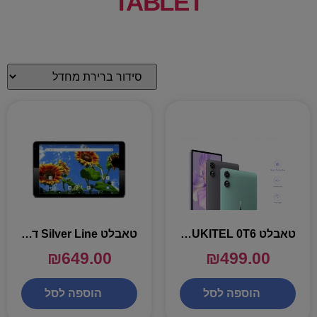
TABLET
טאבלט OUKITEL 0T6 + עט בעל מסך 10.1'
טאבלט Silver Line דגם SL1022 בעל מסך 10.1'
₪
649.00
₪
499.00
הוספה לסל
הוספה לסל