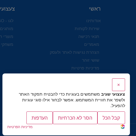
ראשי
צעצועי
אודותינו
לגו - LEGO
שירות לקוחות
מותגים
תנאי רכישה
מוצרי ת
מאמרים
משחקי 
הצהרת נגישות לאתר ולעסק
שושי זוהר
מדיניות פרטיות
×
צעצועי שגיב
משתמשים בעוגיות כדי להבטיח תפקוד האתר
ולשפר את חוויית המשתמש. אפשר לבחור אילו סוגי עוגיות
להפעיל.
קבל הכל
הסר לא הכרחיות
העדפות
מדיניות הפרטיות
כל הזכויות שמורות לצעצועי שגיב