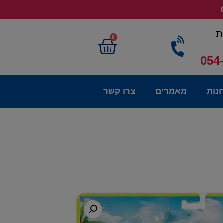
ת
0
054
נות
מאמרים
צרו קשר