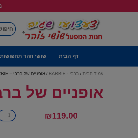
מש
דף הבית
שושי זוהר תחפושות
עמוד הבית
/
ברבי - BARBIE
/ אופניים של ברבי – BARBIE
אופניים של ברבי – E
₪
119.00