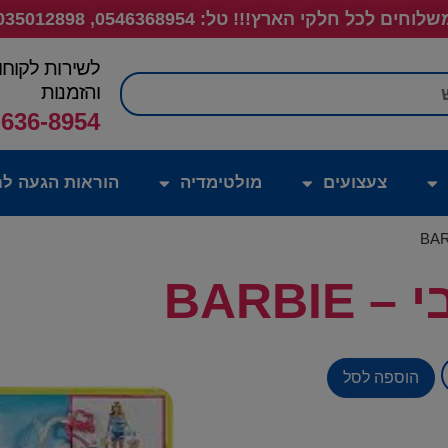
לוחים לכל חלקי הארץ!!! טל: 0546368954, 035012898
לשירות לקוחו
חיפוש
והזמנות
-636-8954
צעצועים
מולטימדיה
הוראות הגעה לח
BARBI
הוספה לסל