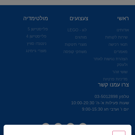
ראשי
צעצועים
מולטימדיה
פלייסטיישן 5
אודותינו
לגו - LEGO
פלייסטיישן 4
שירות לקוחות
מותגים
נינטנדו סוויץ
תנאי רכישה
מוצרי תינוקות
מוצרי גיימינג
מאמרים
משחקי קופסה
הצהרת נגישות לאתר
ולעסק
שושי זוהר
מדיניות פרטיות
צרו עמנו קשר
טלפון 03-5012898
שעות פעילות א’-ה’ 10:00-20:30
יום ו' וערבי חג 9:00-15:30