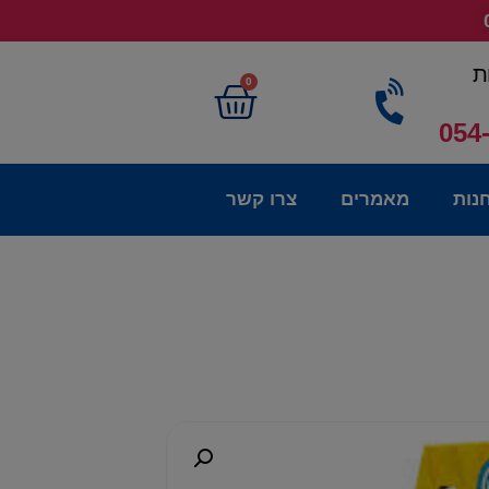
ת
0
054
נות
מאמרים
צרו קשר