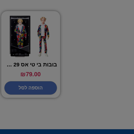
בובות בי טי אס 29 ס"מ – BTS
₪
79.00
הוספה לסל