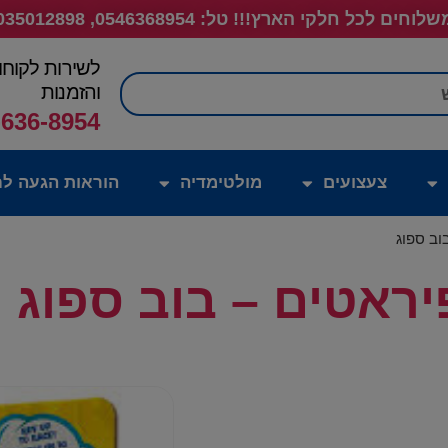
לוחים לכל חלקי הארץ!!! טל: 0546368954, 035012898
לשירות לקוחו
חיפוש
והזמנות
-636-8954
צעצועים
מולטימדיה
הוראות הגעה לח
וב ספוג
ראטים – בוב ספוג