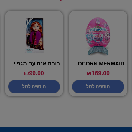
RAINBOCORN MERMAID – ביצת ריינבוקורן בת הים 35 הפתעות
בובת אנה עם מגפיים – DISENY
₪
99.00
₪
169.00
הוספה לסל
הוספה לסל