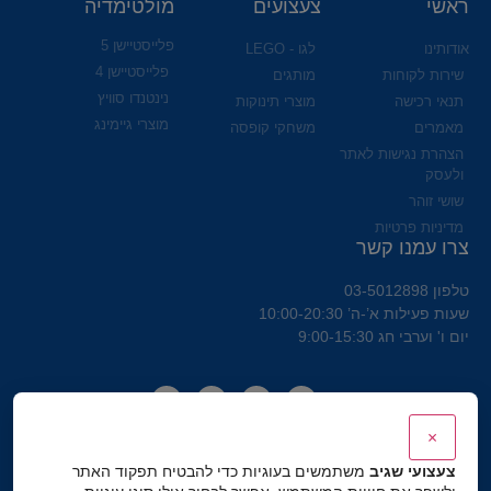
ראשי
צעצועים
מולטימדיה
פלייסטיישן 5
אודותינו
לגו - LEGO
פלייסטיישן 4
שירות לקוחות
מותגים
נינטנדו סוויץ
תנאי רכישה
מוצרי תינוקות
מוצרי גיימינג
מאמרים
משחקי קופסה
הצהרת נגישות לאתר
ולעסק
שושי זוהר
מדיניות פרטיות
צרו עמנו קשר
טלפון 03-5012898
שעות פעילות א’-ה’ 10:00-20:30
יום ו' וערבי חג 9:00-15:30
×
צעצועי שגיב
משתמשים בעוגיות כדי להבטיח תפקוד האתר