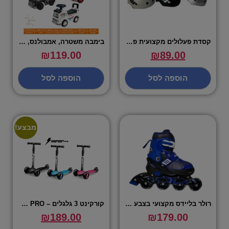
קסדת פעלולים מקצועית פרימיום – VIPER
בימבה משטרה, אמבולנס, מכבי אש – מגוון
₪
119.00
₪
89.00
הוספה לסל
הוספה לסל
מבצע!
רולר בליידס מקצועי בצבע כחול מידות S,M,L – VIPER
קורקינט 3 גלגלים – VIPER PRO
₪
189.00
₪
179.00