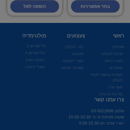
בחר אפשרויות
הוספה לסל
ראשי
צעצועים
מולטימדיה
פלייסטיישן 5
אודותינו
לגו - LEGO
פלייסטיישן 4
שירות לקוחות
מותגים
נינטנדו סוויץ
תנאי רכישה
מוצרי תינוקות
מוצרי גיימינג
מאמרים
משחקי קופסה
הצהרת נגישות לאתר
ולעסק
שושי זוהר
מדיניות פרטיות
צרו עמנו קשר
טלפון 03-5012898
שעות פעילות א’-ה’ 10:00-20:30
יום ו' וערבי חג 9:00-15:30