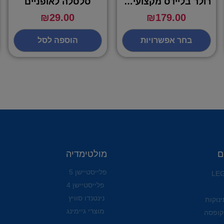
רולר בליידס מקצועי בצבע ורוד מידות S,M,L – VIPER
סלסלה לאופניים
₪
29.00
₪
179.00
בחר אפשרויות
הוספה לסל
ם
מולטימדיה
פלייסטיישן 5
פלייסטיישן 4
נינטנדו סוויץ
ינוקות
מוצרי גיימינג
קופסה