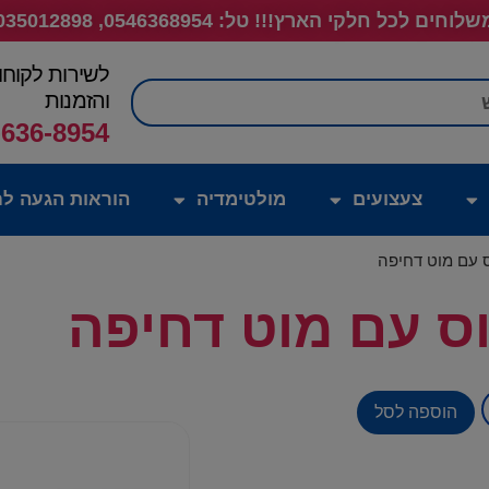
לוחים לכל חלקי הארץ!!! טל: 0546368954, 035012898
לשירות לקוחו
חיפוש
והזמנות
-636-8954
צעצועים
מולטימדיה
הוראות הגעה לח
ס עם מוט דחיפה
ס עם מוט דחיפה
הוספה לסל