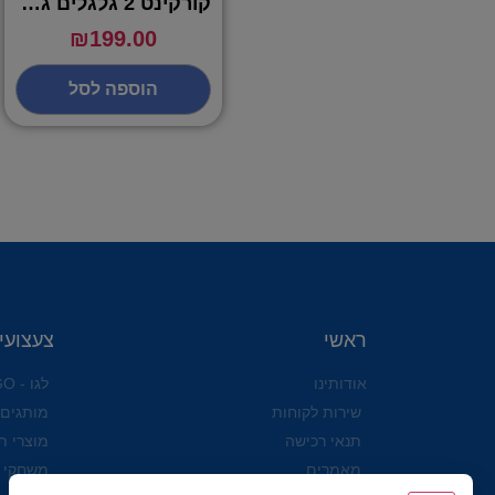
קורקינט 2 גלגלים גדולים – VIPER SCOOTER
₪
199.00
הוספה לסל
ראשי
צעצועי
אודותינו
לגו - LEGO
שירות לקוחות
מותגים
תנאי רכישה
מוצרי ת
מאמרים
משחקי 