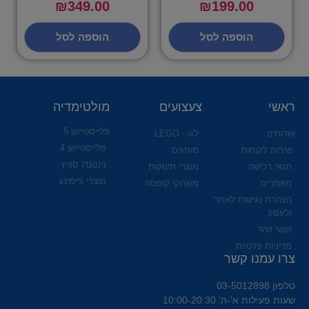
₪
349.00
₪
199.00
הוספה לסל
הוספה לסל
ראשי
צעצועים
מולטימדיה
פלייסטיישן 5
אודותינו
לגו - LEGO
פלייסטיישן 4
שירות לקוחות
מותגים
נינטנדו סוויץ
תנאי רכישה
מוצרי תינוקות
מוצרי גיימינג
מאמרים
משחקי קופסה
הצהרת נגישות לאתר
ולעסק
שושי זוהר
מדיניות פרטיות
צרו עמנו קשר
טלפון 03-5012898
שעות פעילות א’-ה’ 10:00-20:30