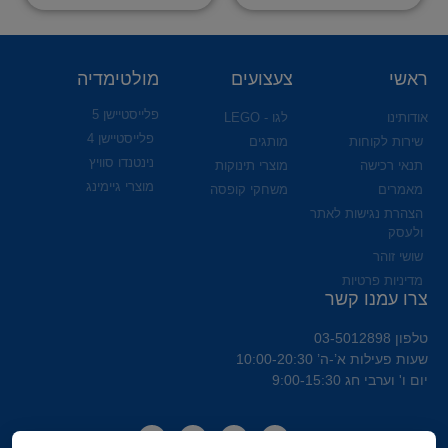
ראשי
צעצועים
מולטימדיה
פלייסטיישן 5
אודותינו
לגו - LEGO
פלייסטיישן 4
שירות לקוחות
מותגים
נינטנדו סוויץ
תנאי רכישה
מוצרי תינוקות
מוצרי גיימינג
מאמרים
משחקי קופסה
הצהרת נגישות לאתר
ולעסק
שושי זוהר
מדיניות פרטיות
צרו עמנו קשר
טלפון 03-5012898
שעות פעילות א’-ה’ 10:00-20:30
יום ו' וערבי חג 9:00-15:30